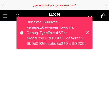
Дітям | Топ бренди зі знижками!
Вибачте! Виникла
непередбачувана помилка.
Debug: TypeError46F at
/RootCmp_PRODUCT__default.59
9b9d0925cde5d3c329.js:90:209