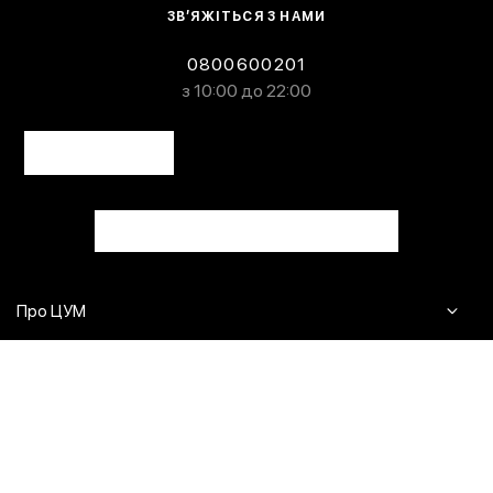
ЗВ’ЯЖІТЬСЯ З НАМИ
0800600201
з 10:00 до 22:00
Про ЦУМ
Журнал
Клієнтам
Контакти
Доставка та повернення
Сервіси
Питання та відповіді
Click & Collect
Оплата