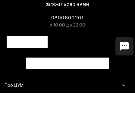
ЗВ’ЯЖІТЬСЯ З НАМИ
0800600201
з 10:00 до 22:00
Про ЦУМ
Журнал
Клієнтам
Контакти
Доставка та повернення
Сервіси
Питання та відповіді
Click & Collect
Оплата