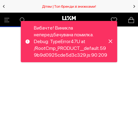
Дітям | Топ бренди зі знижками!
Вибачте! Виникла
непередбачувана помилка.
Debug: TypeError47U at
/RootCmp_PRODUCT__default.59
9b9d0925cde5d3c329.js:90:209