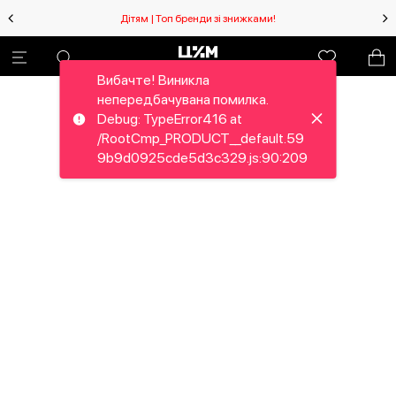
Дітям | Топ бренди зі знижками!
Вибачте! Виникла
непередбачувана помилка.
Debug: TypeError416 at
/RootCmp_PRODUCT__default.59
9b9d0925cde5d3c329.js:90:209