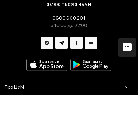
ЗВ’ЯЖІТЬСЯ З НАМИ
0800600201
з 10:00 до 22:00
Завантажте в
Завантажте в
Про ЦУМ
Журнал
Клієнтам
Контакти
Доставка та повернення
Сервіси
Питання та відповіді
Click & Collect
Оплата