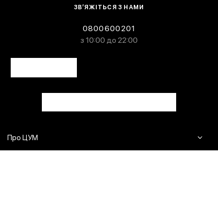
ЗВ’ЯЖІТЬСЯ З НАМИ
0800600201
з 10:00 до 22:00
Про ЦУМ
Журнал
Клієнтам
Контакти
Доставка та повернення
Сервіси
Питання та відповіді
Click & Collect
Оплата