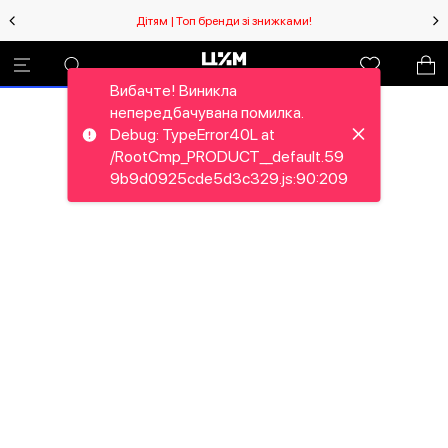
Дітям | Топ бренди зі знижками!
Вибачте! Виникла
непередбачувана помилка.
Debug: TypeError40L at
/RootCmp_PRODUCT__default.59
9b9d0925cde5d3c329.js:90:209