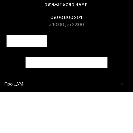
ЗВ’ЯЖІТЬСЯ З НАМИ
0800600201
з 10:00 до 22:00
Про ЦУМ
Журнал
Клієнтам
Контакти
Доставка та повернення
Сервіси
Питання та відповіді
Click & Collect
Оплата