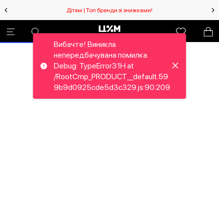
Дітям | Топ бренди зі знижками!
Вибачте! Виникла
непередбачувана помилка.
Debug: TypeError31H at
/RootCmp_PRODUCT__default.59
9b9d0925cde5d3c329.js:90:209