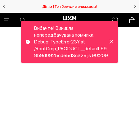
Дітям | Топ бренди зі знижками!
Вибачте! Виникла
непередбачувана помилка.
Debug: TypeError23Y at
/RootCmp_PRODUCT__default.59
9b9d0925cde5d3c329.js:90:209