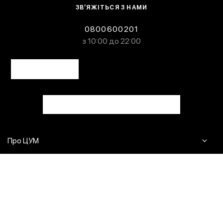
ЗВ’ЯЖІТЬСЯ З НАМИ
0800600201
з 10:00 до 22:00
Про ЦУМ
Журнал
Клієнтам
Контакти
Доставка та повернення
Сервіси
Питання та відповіді
Click & Collect
Оплата