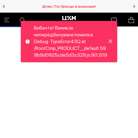
Дітям | Топ бренди зі знижками!
Вибачте! Виникла
непередбачувана помилка.
Debug: TypeError43Q at
/RootCmp_PRODUCT__default.59
9b9d0925cde5d3c329.js:90:209