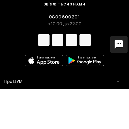
ЗВ’ЯЖІТЬСЯ З НАМИ
0800600201
з 10:00 до 22:00
Завантажте в
Завантажте в
Про ЦУМ
Журнал
Клієнтам
Контакти
Доставка та повернення
Сервіси
Питання та відповіді
Click & Collect
Оплата