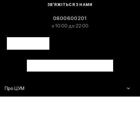
ЗВ’ЯЖІТЬСЯ З НАМИ
0800600201
з 10:00 до 22:00
Про ЦУМ
Журнал
Клієнтам
Контакти
Доставка та повернення
Сервіси
Питання та відповіді
Click & Collect
Оплата