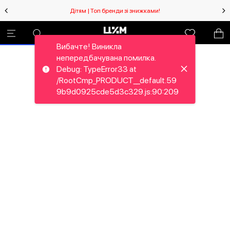
Дітям | Топ бренди зі знижками!
Вибачте! Виникла
непередбачувана помилка.
Debug: TypeError33 at
/RootCmp_PRODUCT__default.59
9b9d0925cde5d3c329.js:90:209