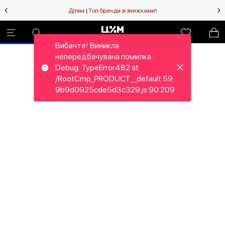
Дітям | Топ бренди зі знижками!
Вибачте! Виникла
непередбачувана помилка.
Debug: TypeError482 at
/RootCmp_PRODUCT__default.59
9b9d0925cde5d3c329.js:90:209