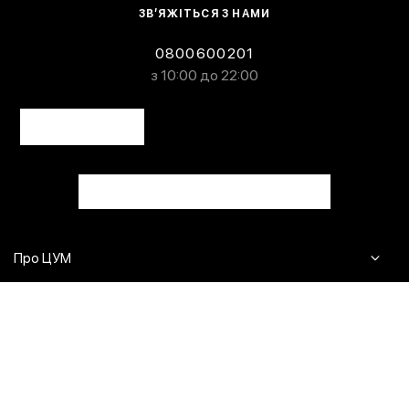
ЗВ’ЯЖІТЬСЯ З НАМИ
0800600201
з 10:00 до 22:00
Про ЦУМ
Журнал
Клієнтам
Контакти
Доставка та повернення
Сервіси
Питання та відповіді
Click & Collect
Оплата