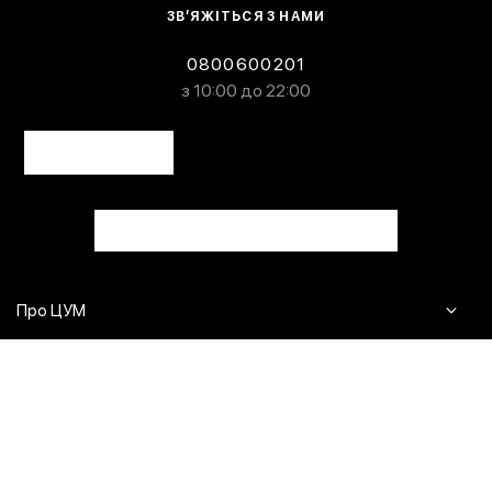
ЗВ’ЯЖІТЬСЯ З НАМИ
0800600201
з 10:00 до 22:00
Про ЦУМ
Журнал
Клієнтам
Контакти
Доставка та повернення
Сервіси
Питання та відповіді
Click & Collect
Оплата