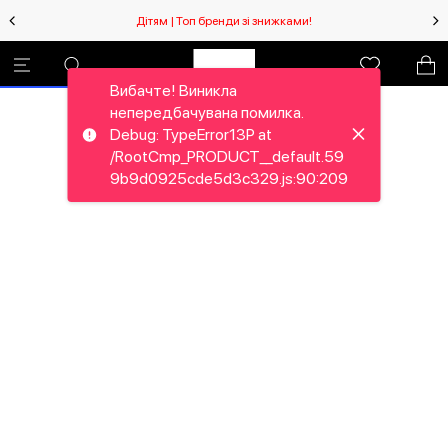
Дітям | Топ бренди зі знижками!
Вибачте! Виникла
непередбачувана помилка.
Debug: TypeError13P at
/RootCmp_PRODUCT__default.59
9b9d0925cde5d3c329.js:90:209