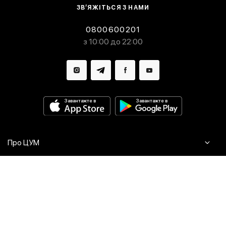
ЗВ’ЯЖІТЬСЯ З НАМИ
0800600201
з 10:00 до 22:00
Завантажте в
Завантажте в
Про ЦУМ
Журнал
Клієнтам
Контакти
Доставка та повернення
Сервіси
Питання та відповіді
Click & Collect
Оплата