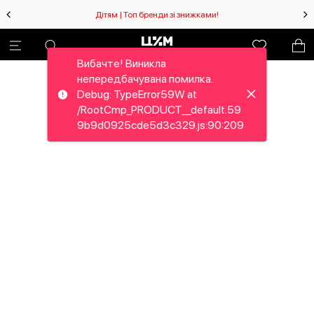
Дітям | Топ бренди зі знижками!
Вибачте! Виникла
непередбачувана помилка.
Debug: TypeError59W at
/RootCmp_PRODUCT__default.59
9b9d0925cde5d3c329.js:90:209