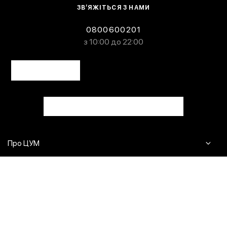
ЗВ’ЯЖІТЬСЯ З НАМИ
0800600201
з 10:00 до 22:00
Про ЦУМ
Журнал
Клієнтам
Контакти
Доставка та повернення
Сервіси
Питання та відповіді
Click & Collect
Оплата