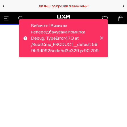
Дітям | Топ бренди зі знижками!
Вибачте! Виникла
непередбачувана помилка.
Debug: TypeError47Q at
/RootCmp_PRODUCT__default.59
9b9d0925cde5d3c329.js:90:209