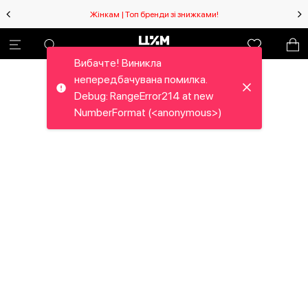
Жінкам | Топ бренди зі знижками!
Вибачте! Виникла
непередбачувана помилка.
Debug: RangeError214 at new
NumberFormat (<anonymous>)