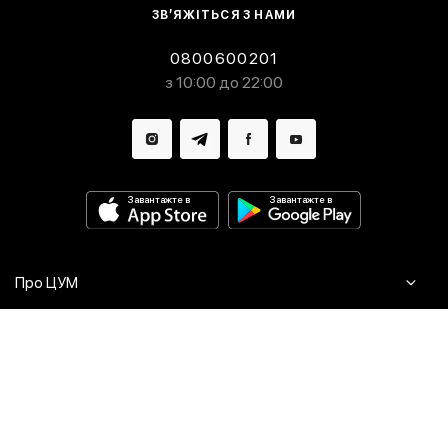
ЗВ’ЯЖІТЬСЯ З НАМИ
0800600201
з 10:00 до 22:00
Завантажте в
Завантажте в
Про ЦУМ
Журнал
Клієнтам
Контакти
Доставка та повернення
Сервіси
Питання та відповіді
Click & Collect
Оплата