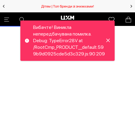
Дітям | Топ бренди зі знижками!
Вибачте! Виникла
непередбачувана помилка.
Debug: TypeError28V at
/RootCmp_PRODUCT__default.59
9b9d0925cde5d3c329.js:90:209