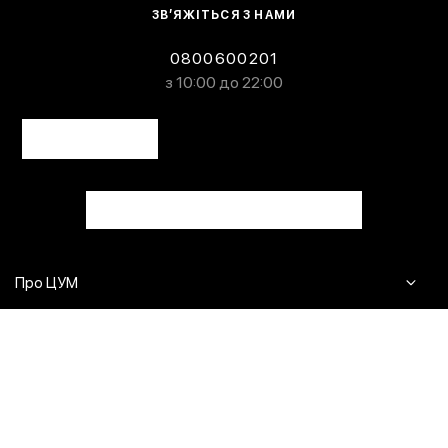
ЗВ’ЯЖІТЬСЯ З НАМИ
0800600201
з 10:00 до 22:00
Про ЦУМ
Журнал
Клієнтам
Контакти
Доставка та повернення
Сервіси
Питання та відповіді
Click & Collect
Оплата