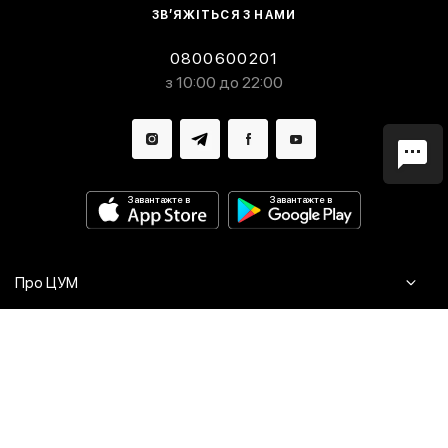
ЗВ’ЯЖІТЬСЯ З НАМИ
0800600201
з 10:00 до 22:00
Завантажте в
Завантажте в
Про ЦУМ
Журнал
Клієнтам
Контакти
Доставка та повернення
Сервіси
Питання та відповіді
Click & Collect
Оплата