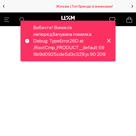
Жінкам | Топ бренди зі знижками!
Вибачте! Виникла
непередбачувана помилка.
Debug: TypeError26D at
/RootCmp_PRODUCT__default.59
9b9d0925cde5d3c329.js:90:209