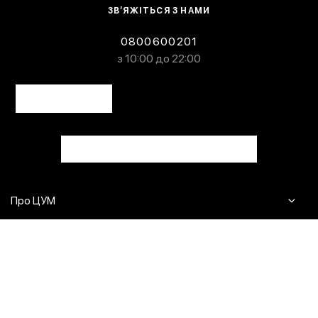
ЗВ’ЯЖІТЬСЯ З НАМИ
0800600201
з 10:00 до 22:00
Про ЦУМ
Журнал
Клієнтам
Контакти
Доставка та повернення
Сервіси
Питання та відповіді
Click & Collect
Оплата