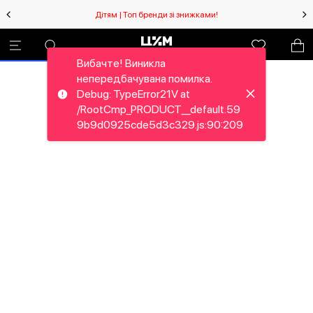
Дітям | Топ бренди зі знижками!
Вибачте! Виникла
непередбачувана помилка.
Debug: TypeError21V at
/RootCmp_PRODUCT__default.59
9b9d0925cde5d3c329.js:90:209