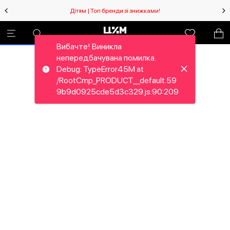
Дітям | Топ бренди зі знижками!
Вибачте! Виникла
непередбачувана помилка.
Debug: TypeError45M at
/RootCmp_PRODUCT__default.59
9b9d0925cde5d3c329.js:90:209