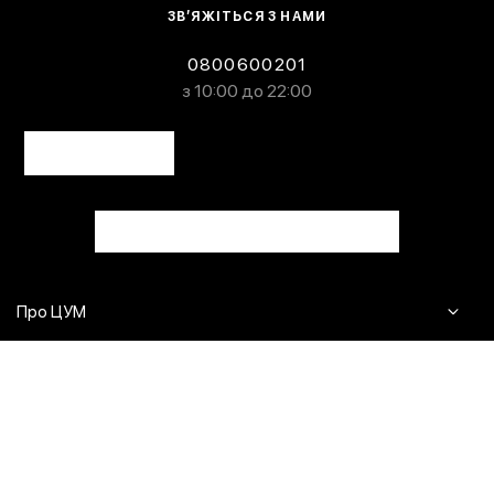
ЗВ’ЯЖІТЬСЯ З НАМИ
0800600201
з 10:00 до 22:00
Про ЦУМ
Журнал
Клієнтам
Контакти
Доставка та повернення
Сервіси
Питання та відповіді
Click & Collect
Оплата