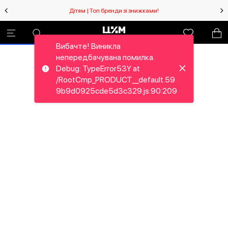
Дітям | Топ бренди зі знижками!
Вибачте! Виникла
непередбачувана помилка.
Debug: TypeError53Y at
/RootCmp_PRODUCT__default.59
9b9d0925cde5d3c329.js:90:209