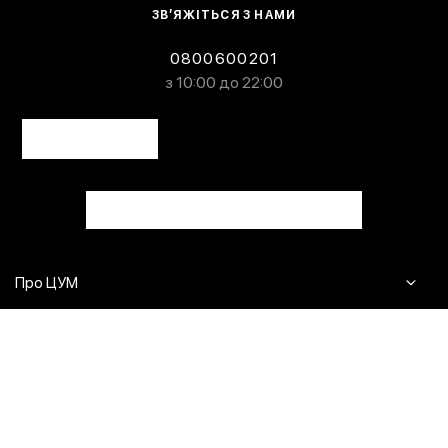
ЗВ’ЯЖІТЬСЯ З НАМИ
0800600201
з 10:00 до 22:00
Про ЦУМ
Журнал
Клієнтам
Контакти
Доставка та повернення
Сервіси
Питання та відповіді
Click & Collect
Оплата