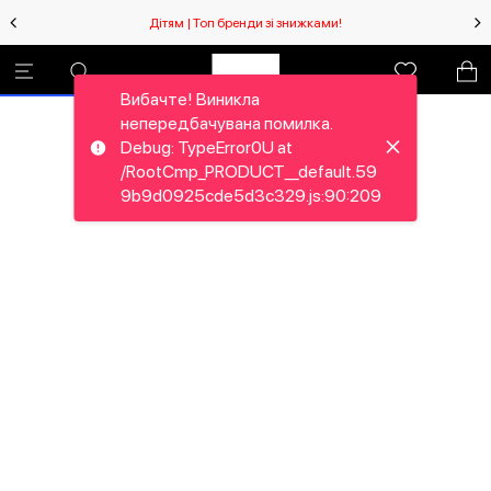
Дітям | Топ бренди зі знижками!
Вибачте! Виникла
непередбачувана помилка.
Debug: TypeError0U at
/RootCmp_PRODUCT__default.59
9b9d0925cde5d3c329.js:90:209