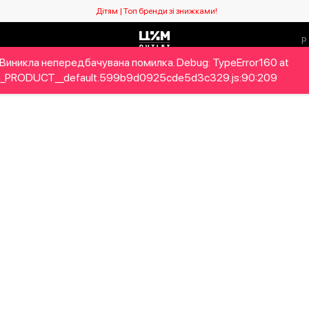
Дітям | Топ бренди зі знижками!
Виникла непередбачувана помилка. Debug: TypeError160 at
ловікам
Дітям
Home&Gifts
Бренди
Новий сезо
_PRODUCT__default.599b9d0925cde5d3c329.js:90:209