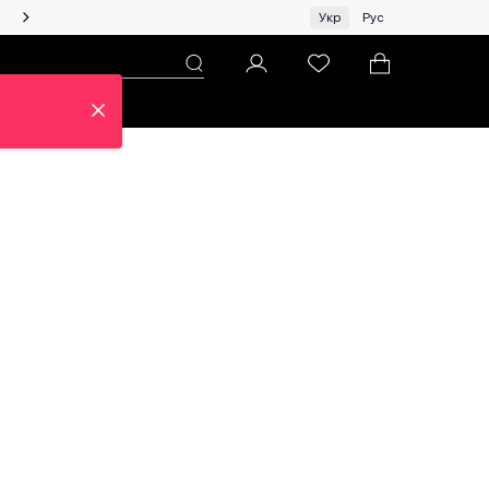
Жінкам | Топ бренди зі знижками!
Укр
Рус
н
Про ЦУМ