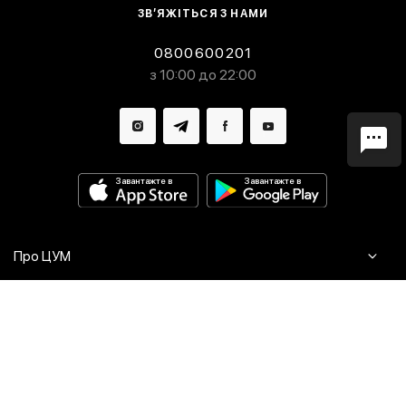
ЗВ’ЯЖІТЬСЯ З НАМИ
0800600201
з 10:00 до 22:00
Завантажте в
Завантажте в
Про ЦУМ
Журнал
Клієнтам
Контакти
Доставка та повернення
Сервіси
Питання та відповіді
Click & Collect
Оплата