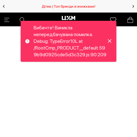
Дітям | Топ бренди зі знижками!
Вибачте! Виникла
непередбачувана помилка.
Debug: TypeError10L at
/RootCmp_PRODUCT__default.59
9b9d0925cde5d3c329.js:90:209