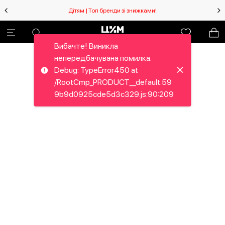
Дітям | Топ бренди зі знижками!
Вибачте! Виникла
непередбачувана помилка.
Debug: TypeError450 at
/RootCmp_PRODUCT__default.59
9b9d0925cde5d3c329.js:90:209