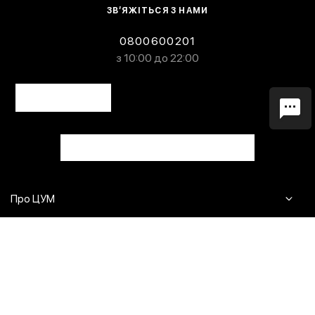
ЗВ’ЯЖІТЬСЯ З НАМИ
0800600201
з 10:00 до 22:00
Про ЦУМ
Журнал
Клієнтам
Контакти
Доставка та повернення
Сервіси
Питання та відповіді
Click & Collect
Оплата