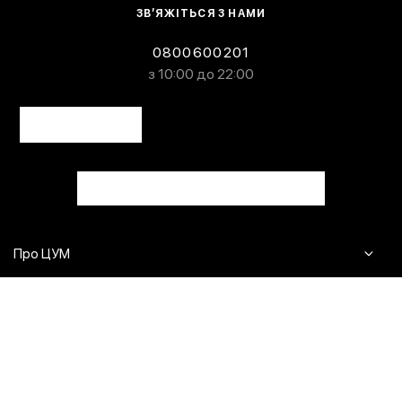
ЗВ’ЯЖІТЬСЯ З НАМИ
0800600201
з 10:00 до 22:00
Про ЦУМ
Журнал
Клієнтам
Контакти
Доставка та повернення
Сервіси
Питання та відповіді
Click & Collect
Оплата