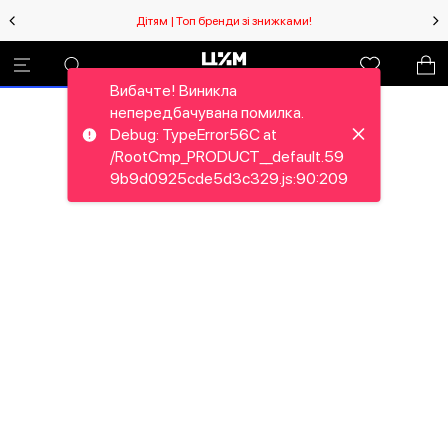
Дітям | Топ бренди зі знижками!
Вибачте! Виникла
непередбачувана помилка.
Debug: TypeError56C at
/RootCmp_PRODUCT__default.59
9b9d0925cde5d3c329.js:90:209