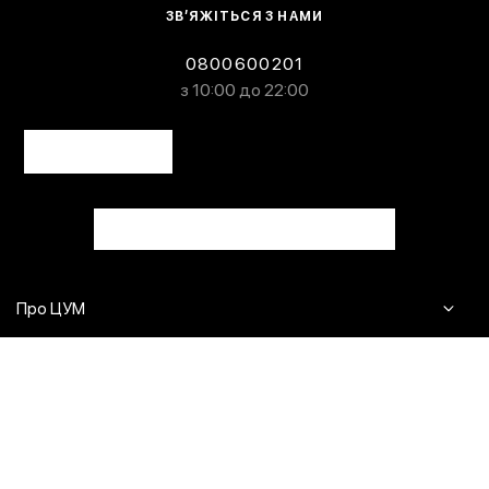
ЗВ’ЯЖІТЬСЯ З НАМИ
0800600201
з 10:00 до 22:00
Про ЦУМ
Журнал
Клієнтам
Контакти
Доставка та повернення
Сервіси
Питання та відповіді
Click & Collect
Оплата