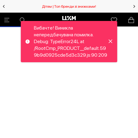
Дітям | Топ бренди зі знижками!
Вибачте! Виникла
непередбачувана помилка.
Debug: TypeError24L at
/RootCmp_PRODUCT__default.59
9b9d0925cde5d3c329.js:90:209