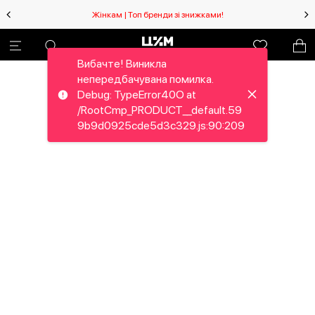
Жінкам | Топ бренди зі знижками!
Вибачте! Виникла
непередбачувана помилка.
Debug: TypeError40O at
/RootCmp_PRODUCT__default.59
9b9d0925cde5d3c329.js:90:209