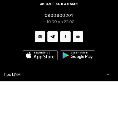
ЗВ’ЯЖІТЬСЯ З НАМИ
0800600201
з 10:00 до 22:00
Завантажте в
Завантажте в
Про ЦУМ
Журнал
Клієнтам
Контакти
Доставка та повернення
Сервіси
Питання та відповіді
Click & Collect
Оплата