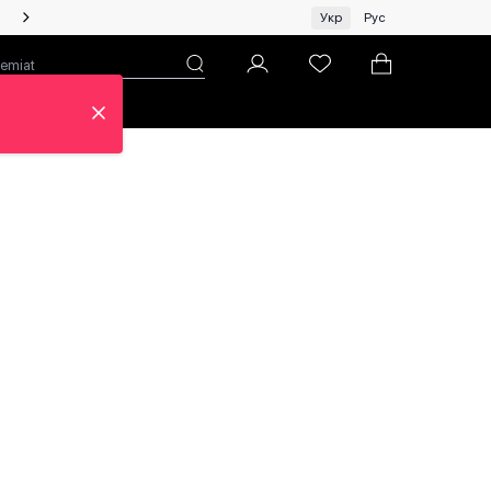
Жінкам | Топ бренди зі знижками!
Укр
Рус
н
Про ЦУМ