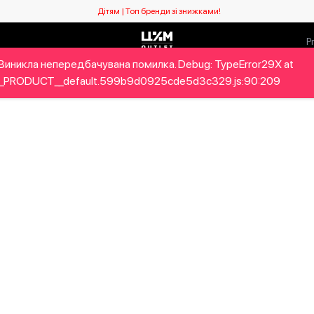
Дітям | Топ бренди зі знижками!
Виникла непередбачувана помилка. Debug: TypeError29X at
ловікам
Дітям
Home&Gifts
Бренди
Новий сезо
_PRODUCT__default.599b9d0925cde5d3c329.js:90:209