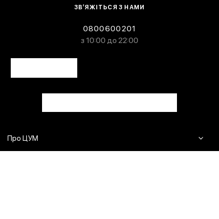
ЗВ’ЯЖІТЬСЯ З НАМИ
0800600201
з 10:00 до 22:00
Про ЦУМ
Журнал
Клієнтам
Контакти
Доставка та повернення
Сервіси
Питання та відповіді
Click & Collect
Оплата