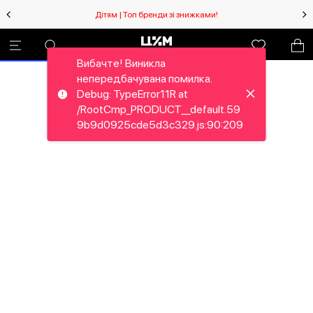
Дітям | Топ бренди зі знижками!
Вибачте! Виникла
непередбачувана помилка.
Debug: TypeError11R at
/RootCmp_PRODUCT__default.59
9b9d0925cde5d3c329.js:90:209