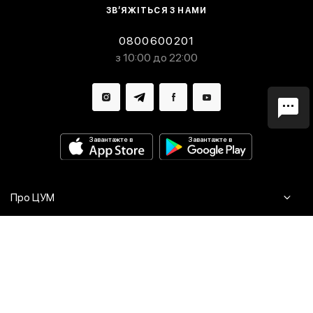
ЗВ’ЯЖІТЬСЯ З НАМИ
0800600201
з 10:00 до 22:00
Завантажте в
Завантажте в
Про ЦУМ
Журнал
Клієнтам
Контакти
Доставка та повернення
Сервіси
Питання та відповіді
Click & Collect
Оплата