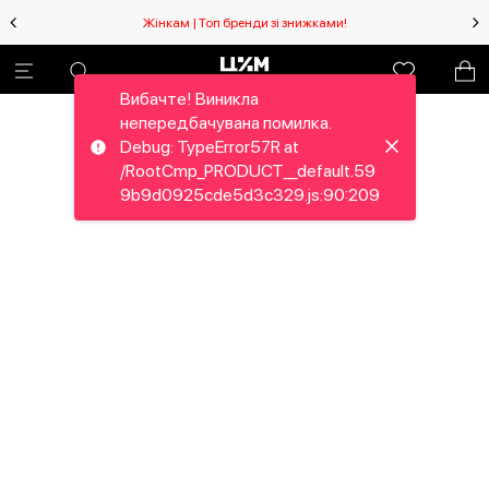
Жінкам | Топ бренди зі знижками!
Вибачте! Виникла
непередбачувана помилка.
Debug: TypeError57R at
/RootCmp_PRODUCT__default.59
9b9d0925cde5d3c329.js:90:209