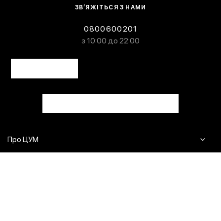
ЗВ’ЯЖІТЬСЯ З НАМИ
0800600201
з 10:00 до 22:00
Про ЦУМ
Журнал
Клієнтам
Контакти
Доставка та повернення
Сервіси
Питання та відповіді
Click & Collect
Оплата