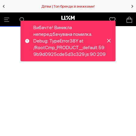
Дітям | Топ бренди зі знижками!
Вибачте! Виникла
непередбачувана помилка.
Debug: TypeError38Y at
/RootCmp_PRODUCT__default.59
9b9d0925cde5d3c329.js:90:209