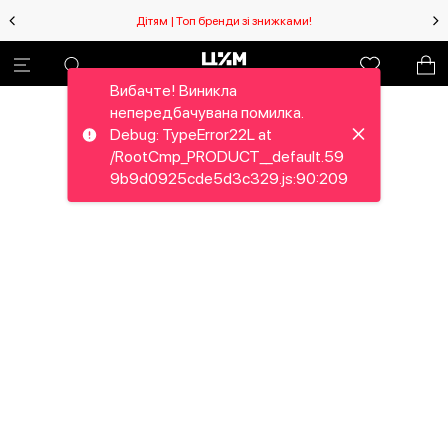
Дітям | Топ бренди зі знижками!
Вибачте! Виникла
непередбачувана помилка.
Debug: TypeError22L at
/RootCmp_PRODUCT__default.59
9b9d0925cde5d3c329.js:90:209