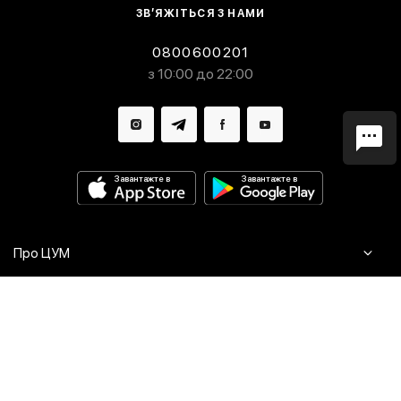
ЗВ’ЯЖІТЬСЯ З НАМИ
0800600201
з 10:00 до 22:00
Завантажте в
Завантажте в
Про ЦУМ
Журнал
Клієнтам
Контакти
Доставка та повернення
Сервіси
Питання та відповіді
Click & Collect
Оплата