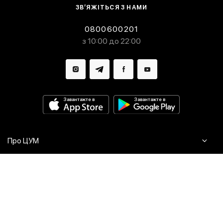
ЗВ’ЯЖІТЬСЯ З НАМИ
0800600201
з 10:00 до 22:00
Завантажте в
Завантажте в
Про ЦУМ
Журнал
Клієнтам
Контакти
Доставка та повернення
Сервіси
Питання та відповіді
Click & Collect
Оплата