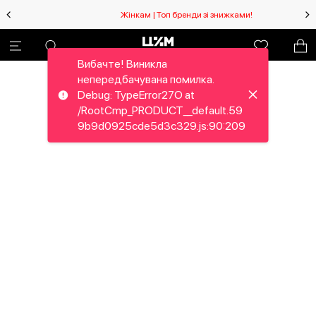
Жінкам | Топ бренди зі знижками!
Вибачте! Виникла
непередбачувана помилка.
Debug: TypeError27O at
/RootCmp_PRODUCT__default.59
9b9d0925cde5d3c329.js:90:209