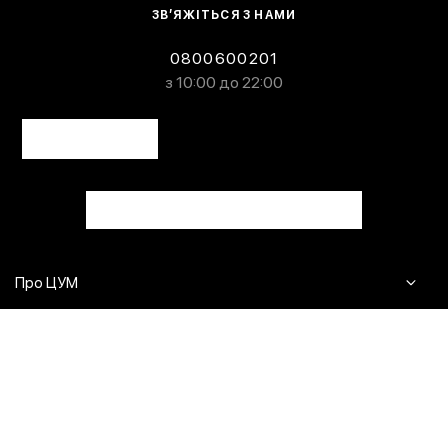
ЗВ’ЯЖІТЬСЯ З НАМИ
0800600201
з 10:00 до 22:00
Про ЦУМ
Журнал
Клієнтам
Контакти
Доставка та повернення
Сервіси
Питання та відповіді
Click & Collect
Оплата