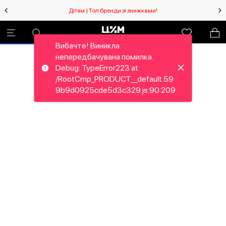
Дітям | Топ бренди зі знижками!
Вибачте! Виникла
непередбачувана помилка.
Debug: TypeError223 at
/RootCmp_PRODUCT__default.59
9b9d0925cde5d3c329.js:90:209