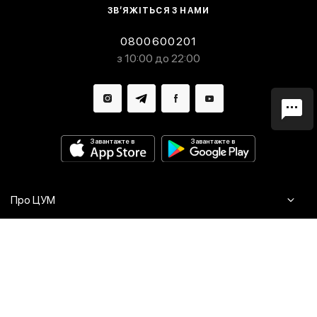
ЗВ’ЯЖІТЬСЯ З НАМИ
0800600201
з 10:00 до 22:00
Завантажте в
Завантажте в
Про ЦУМ
Журнал
Клієнтам
Контакти
Доставка та повернення
Сервіси
Питання та відповіді
Click & Collect
Оплата