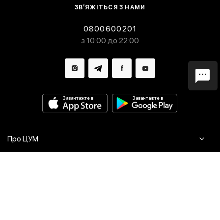
ЗВ’ЯЖІТЬСЯ З НАМИ
0800600201
з 10:00 до 22:00
Завантажте в
Завантажте в
Про ЦУМ
Журнал
Клієнтам
Контакти
Доставка та повернення
Сервіси
Питання та відповіді
Click & Collect
Оплата