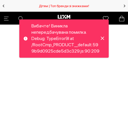
Дітям | Топ бренди зі знижками!
Вибачте! Виникла
непередбачувана помилка.
Debug: TypeError9I at
/RootCmp_PRODUCT__default.59
9b9d0925cde5d3c329.js:90:209