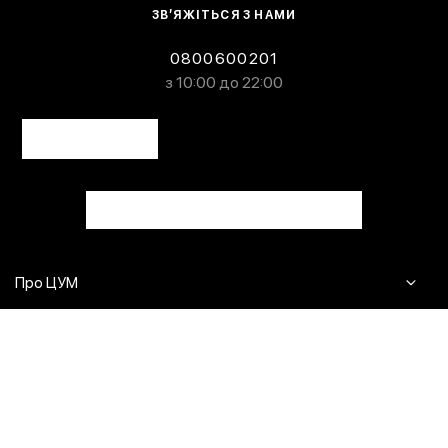
ЗВ’ЯЖІТЬСЯ З НАМИ
0800600201
з 10:00 до 22:00
Про ЦУМ
Журнал
Клієнтам
Контакти
Доставка та повернення
Сервіси
Питання та відповіді
Click & Collect
Оплата