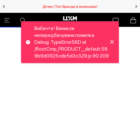
Дітям | Топ бренди зі знижками!
Вибачте! Виникла
непередбачувана помилка.
Debug: TypeError56D at
/RootCmp_PRODUCT__default.59
9b9d0925cde5d3c329.js:90:209