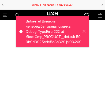
Дітям | Топ бренди зі знижками!
Вибачте! Виникла
непередбачувана помилка.
Debug: TypeError22X at
/RootCmp_PRODUCT__default.59
9b9d0925cde5d3c329.js:90:209