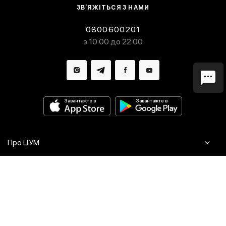
ЗВ’ЯЖІТЬСЯ З НАМИ
0800600201
з 10:00 до 22:00
Завантажте в
Завантажте в
Про ЦУМ
Журнал
Клієнтам
Контакти
Доставка та повернення
Сервіси
Питання та відповіді
Click & Collect
Оплата