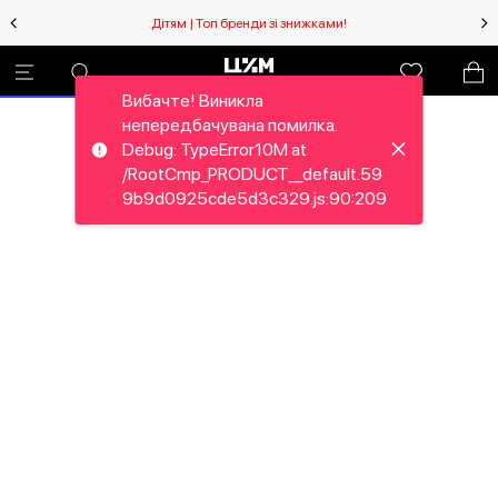
Дітям | Топ бренди зі знижками!
Вибачте! Виникла
непередбачувана помилка.
Debug: TypeError10M at
/RootCmp_PRODUCT__default.59
9b9d0925cde5d3c329.js:90:209