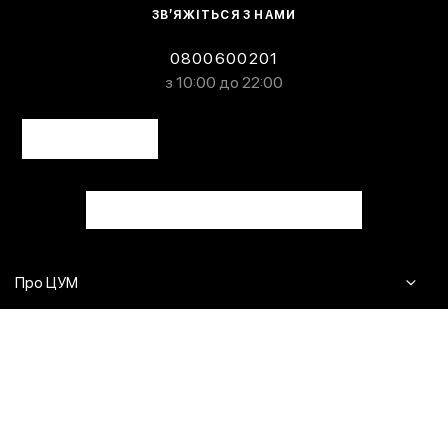
ЗВ’ЯЖІТЬСЯ З НАМИ
0800600201
з 10:00 до 22:00
Про ЦУМ
Журнал
Клієнтам
Контакти
Доставка та повернення
Сервіси
Питання та відповіді
Click & Collect
Оплата