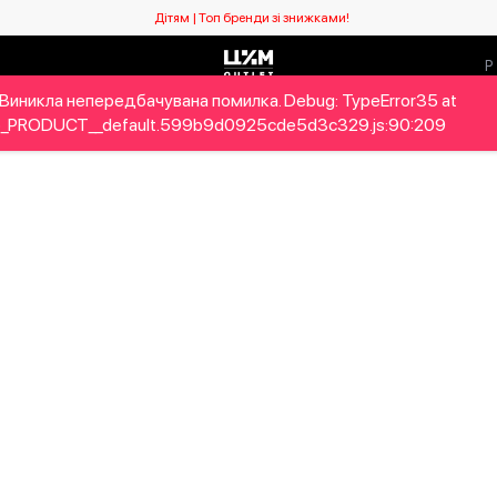
Дітям | Топ бренди зі знижками!
Виникла непередбачувана помилка. Debug: TypeError35 at
ловікам
Дітям
Home&Gifts
Бренди
Новий сезо
_PRODUCT__default.599b9d0925cde5d3c329.js:90:209