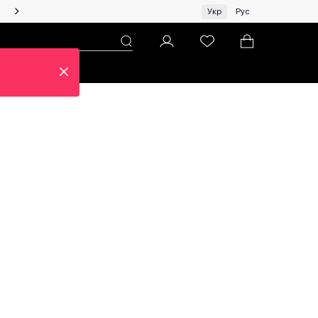
Жінкам | Топ бренди зі знижками!
Укр
Рус
н
Про ЦУМ