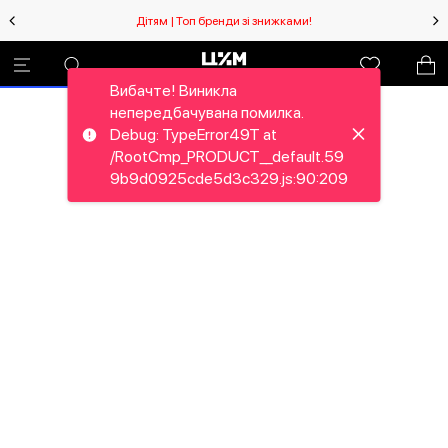
Дітям | Топ бренди зі знижками!
Вибачте! Виникла
непередбачувана помилка.
Debug: TypeError49T at
/RootCmp_PRODUCT__default.59
9b9d0925cde5d3c329.js:90:209