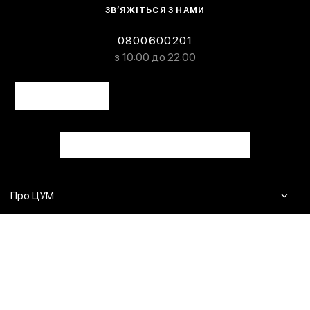
ЗВ’ЯЖІТЬСЯ З НАМИ
0800600201
з 10:00 до 22:00
Про ЦУМ
Журнал
Клієнтам
Контакти
Доставка та повернення
Сервіси
Питання та відповіді
Click & Collect
Оплата