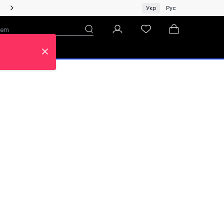
Жінкам | Топ бренди зі знижками!
Укр
Рус
н
Про ЦУМ