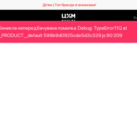
Дітям | Топ бренди зі знижками!
Виникла непередбачувана помилка. Debug: TypeError11Q at
ловікам
Дітям
Home&Gifts
Бренди
Новий сезо
_PRODUCT__default.599b9d0925cde5d3c329.js:90:209