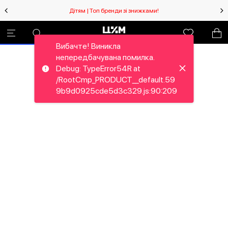
Дітям | Топ бренди зі знижками!
Вибачте! Виникла
непередбачувана помилка.
Debug: TypeError54R at
/RootCmp_PRODUCT__default.59
9b9d0925cde5d3c329.js:90:209