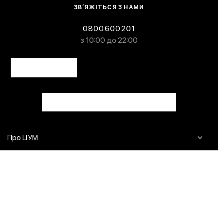
ЗВ’ЯЖІТЬСЯ З НАМИ
0800600201
з 10:00 до 22:00
Про ЦУМ
Журнал
Клієнтам
Контакти
Доставка та повернення
Сервіси
Питання та відповіді
Click & Collect
Оплата