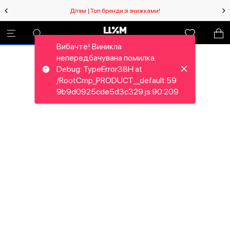
Дітям | Топ бренди зі знижками!
Вибачте! Виникла
непередбачувана помилка.
Debug: TypeError38H at
/RootCmp_PRODUCT__default.59
9b9d0925cde5d3c329.js:90:209