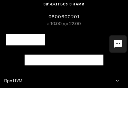
ЗВ’ЯЖІТЬСЯ З НАМИ
0800600201
з 10:00 до 22:00
Про ЦУМ
Журнал
Клієнтам
Контакти
Доставка та повернення
Сервіси
Питання та відповіді
Click & Collect
Оплата