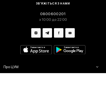
ЗВ’ЯЖІТЬСЯ З НАМИ
0800600201
з 10:00 до 22:00
Завантажте в
Завантажте в
Про ЦУМ
Журнал
Клієнтам
Контакти
Доставка та повернення
Сервіси
Питання та відповіді
Click & Collect
Оплата