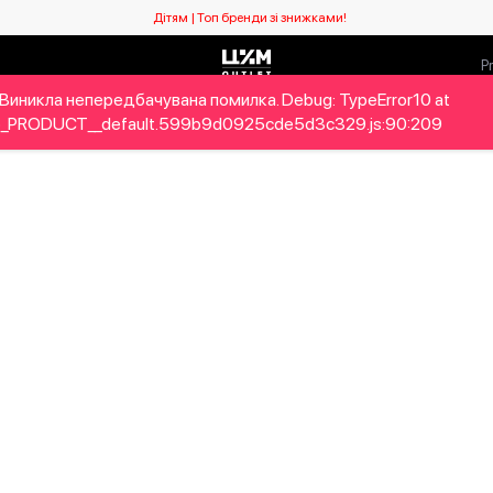
Дітям | Топ бренди зі знижками!
Виникла непередбачувана помилка. Debug: TypeError10 at
ловікам
Дітям
Home&Gifts
Бренди
Новий сезо
_PRODUCT__default.599b9d0925cde5d3c329.js:90:209