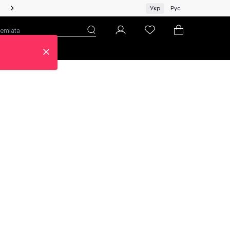
Жінкам | Топ бренди зі знижками!
Укр
Рус
н
Про ЦУМ