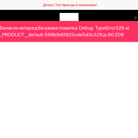
Дітям | Топ бренди зі знижками!
Виникла непередбачувана помилка. Debug: TypeError326 at
ловікам
Дітям
Home&Gifts
Бренди
Новий сезо
_PRODUCT__default.599b9d0925cde5d3c329.js:90:209