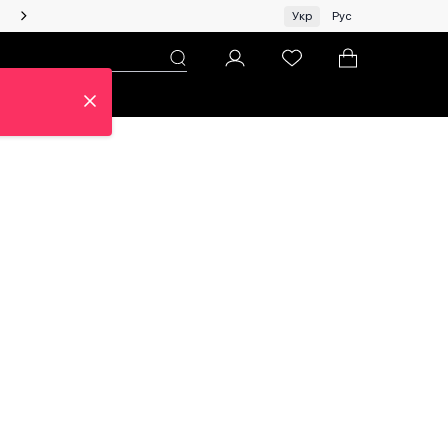
Жінкам | Топ бренди зі знижками!
Укр
Рус
н
Про ЦУМ