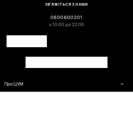
ЗВ’ЯЖІТЬСЯ З НАМИ
0800600201
з 10:00 до 22:00
Про ЦУМ
Журнал
Клієнтам
Контакти
Доставка та повернення
Сервіси
Питання та відповіді
Click & Collect
Оплата