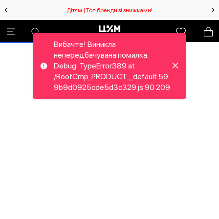
Дітям | Топ бренди зі знижками!
Вибачте! Виникла
непередбачувана помилка.
Debug: TypeError389 at
/RootCmp_PRODUCT__default.59
9b9d0925cde5d3c329.js:90:209