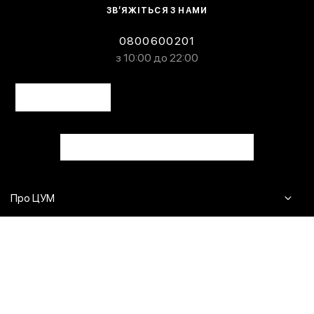
ЗВ’ЯЖІТЬСЯ З НАМИ
0800600201
з 10:00 до 22:00
Про ЦУМ
Журнал
Клієнтам
Контакти
Доставка та повернення
Сервіси
Питання та відповіді
Click & Collect
Оплата