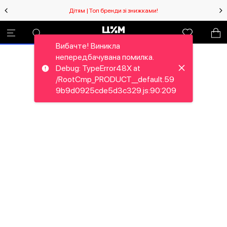
Дітям | Топ бренди зі знижками!
Вибачте! Виникла
непередбачувана помилка.
Debug: TypeError48X at
/RootCmp_PRODUCT__default.59
9b9d0925cde5d3c329.js:90:209