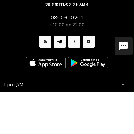
ЗВ’ЯЖІТЬСЯ З НАМИ
0800600201
з 10:00 до 22:00
Завантажте в
Завантажте в
Про ЦУМ
Журнал
Клієнтам
Контакти
Доставка та повернення
Сервіси
Питання та відповіді
Click & Collect
Оплата