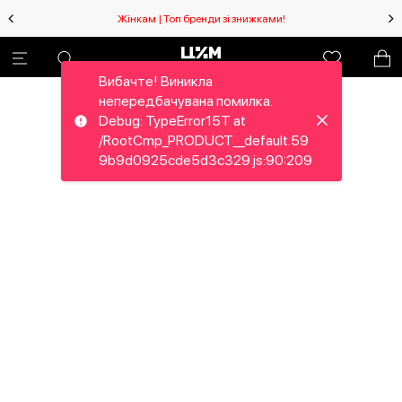
Жінкам | Топ бренди зі знижками!
Вибачте! Виникла
непередбачувана помилка.
Debug: TypeError15T at
/RootCmp_PRODUCT__default.59
9b9d0925cde5d3c329.js:90:209