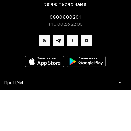
ЗВ’ЯЖІТЬСЯ З НАМИ
0800600201
з 10:00 до 22:00
Завантажте в
Завантажте в
Про ЦУМ
Журнал
Клієнтам
Контакти
Доставка та повернення
Сервіси
Питання та відповіді
Click & Collect
Оплата