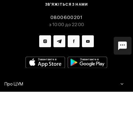
ЗВ’ЯЖІТЬСЯ З НАМИ
0800600201
з 10:00 до 22:00
Завантажте в
Завантажте в
Про ЦУМ
Журнал
Клієнтам
Контакти
Доставка та повернення
Сервіси
Питання та відповіді
Click & Collect
Оплата